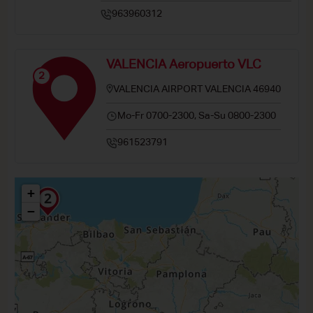
963960312
VALENCIA Aeropuerto VLC
2
VALENCIA AIRPORT VALENCIA 46940
Mo-Fr 0700-2300, Sa-Su 0800-2300
961523791
+
−