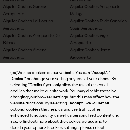
Alquiler Coches Gerona
Alquiler Coches Aeropuerto
Aeropuerto
Malaga
Alquiler Coches Lal Laguna
Alquiler Coches Telde Canaries
Aeropuerto
Spain Aeropuerto
Alquiler Coches Aeropuerto De
Alquiler Coches Vigo
Bilbao
Aeropuerto
Alquiler Coches Almeria
Alquiler Coches Jerez
Aeropuerto
Aeropuerto
Alquiler Coches Reus
Alquiler Coches San Bartolome
Aeropuerto
Canarie Aeropuerto
(ca)We use cookies on our website. You can “
Accept
”, “
Decline
” or change your setting anytime at your choice.By
Alquiler Coches Villa De Mazo
Alquiler Coches Valencia
selecting “
Decline
” you only allow the use of essential
Aeropuerto
Aeropuerto
cookies that make our site work. You may disable these by
Alquiler Coches Santiago De
Alquiler Coches Granadilla De
changing your browser settings, but this may affect how the
Compostela Aeropuerto
Abona Aeropuerto
website functions. By selecting “
Accept
”, we will set all
Alquiler Coches Santander
optional cookies that help us analyse traffic, offer
Aeropuerto
enhanced functionality, as well as personalised content and
ads.To find out more about the cookies we use and to
decide your optional cookies settings, please select