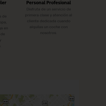
ler
Personal Profesional
Disfruta de un servicio de
primera clase y atención al
s de
cliente dedicada cuando
opa,
alquilas un coche con
ga en
nosotros.
 de
y
.