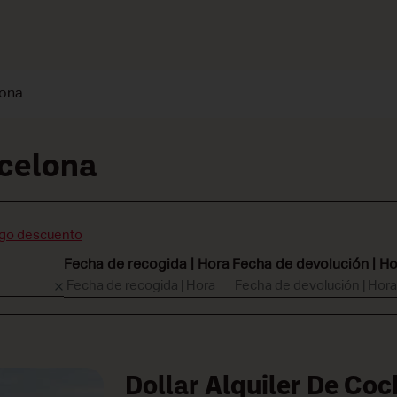
lona
rcelona
igo descuento
Fecha de recogida | Hora
Fecha de devolución | H
Dollar Alquiler De Co