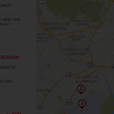
,08021
Fr 0830-1330,
Closed
 BCNS06
PARQUE DE
00-1300