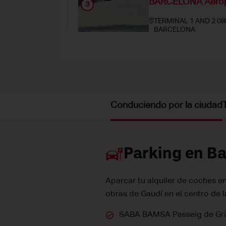
BARCELONA Aero
3
TERMINAL 1 AND 2 08
BARCELONA
Mo-Sa 0700-0000, Su
932983637
Conduciendo por la ciudad
BARCELONA RAILWAY
4
CALLE VIRIATO NUM 45 RE
VEHICLE C/NUMANCIA 7
Parking en B
Mo-Su 0700-2200
Aparcar tu alquiler de coches en 
934196156
obras de Gaudí en el centro de l
SABA BAMSA Passeig de Gràcia