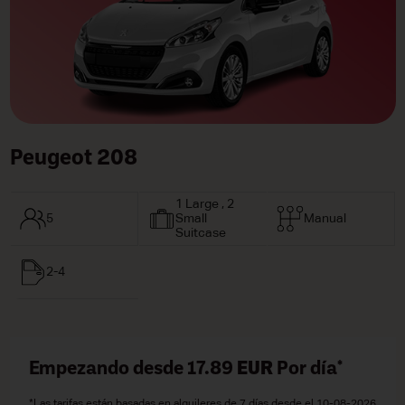
Peugeot 208
1 Large , 2
5
Small
Manual
Suitcase
2-4
Empezando desde 17.89
EUR
Por día*
*Las tarifas están basadas en alquileres de 7 días desde el 10-08-2026