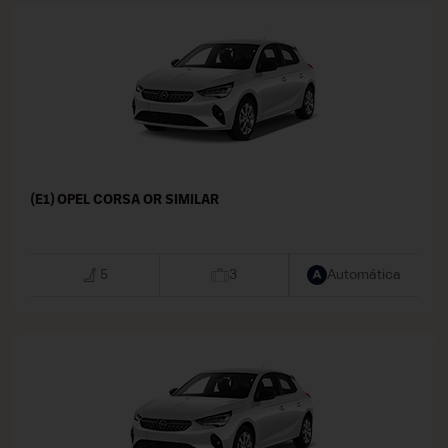
(E1) OPEL CORSA OR SIMILAR
5
3
Automática