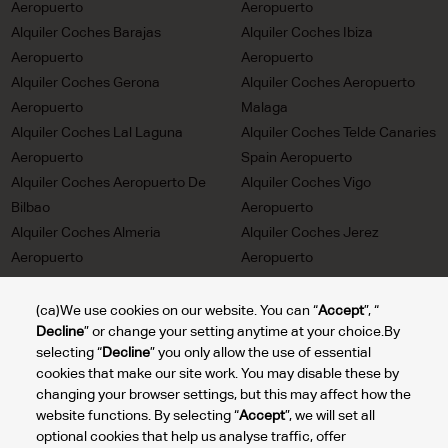
Aeropuerto
Aeropuerto
Alquiler Coches Barajas
Alquiler Coches Ibiza
Aeropuerto
Aeropuerto
Alquiler Coches Gerona
Alquiler Coches Aeropuerto
Aeropuerto
Malaga
Alquiler Coches Lal Laguna
Alquiler Coches Telde Canaries
Aeropuerto
Spain Aeropuerto
Alquiler Coches Aeropuerto De
Alquiler Coches Vigo
Bilbao
Aeropuerto
Alquiler Coches Almeria
Alquiler Coches Jerez
Aeropuerto
Aeropuerto
Alquiler Coches Reus
Alquiler Coches San Bartolome
Aeropuerto
Canarie Aeropuerto
(ca)We use cookies on our website. You can “
Accept
”, “
Decline
” or change your setting anytime at your choice.By
Alquiler Coches Villa De Mazo
Alquiler Coches Valencia
selecting “
Decline
” you only allow the use of essential
Aeropuerto
Aeropuerto
cookies that make our site work. You may disable these by
Alquiler Coches Santiago De
Alquiler Coches Granadilla De
changing your browser settings, but this may affect how the
Compostela Aeropuerto
Abona Aeropuerto
website functions. By selecting “
Accept
”, we will set all
Alquiler Coches Santander
optional cookies that help us analyse traffic, offer