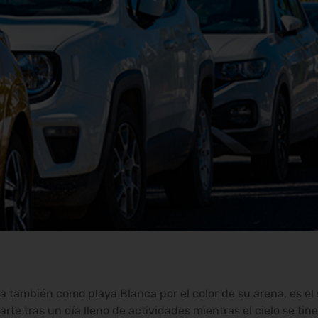
ida también como playa Blanca por el color de su arena, es el
arte tras un día lleno de actividades mientras el cielo se tiñe 