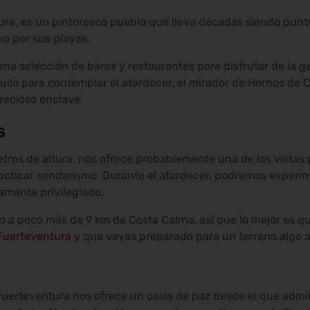
tura, es un pintoresco pueblo que lleva décadas siendo punto
o por sus playas.
na selección de bares y restaurantes para disfrutar de la g
uilo para contemplar el atardecer, el mirador de Hornos de Ca
precioso enclave.
s
metros de altura, nos ofrece probablemente una de las vista
cticar senderismo. Durante el atardecer, podremos experime
tamente privilegiado.
o a poco más de 9 km de Costa Calma, así que lo mejor es que
 Fuerteventura
y que vayas preparado para un terreno algo a
e Fuerteventura nos ofrece un oasis de paz desde el que admi