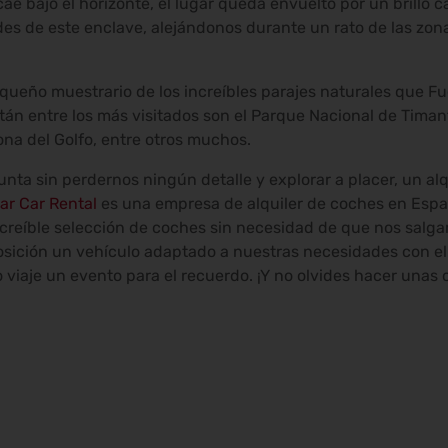
 cae bajo el horizonte, el lugar queda envuelto por un brillo 
rdes de este enclave, alejándonos durante un rato de las zon
pequeño muestrario de los increíbles parajes naturales que 
tán entre los más visitados son el Parque Nacional de Timan
ona del Golfo, entre otros muchos.
punta sin perdernos ningún detalle y explorar a placer, un a
lar Car Rental
es una empresa de alquiler de coches en Espa
increíble selección de coches sin necesidad de que nos salg
posición un vehículo adaptado a nuestras necesidades con 
 viaje un evento para el recuerdo. ¡Y no olvides hacer unas