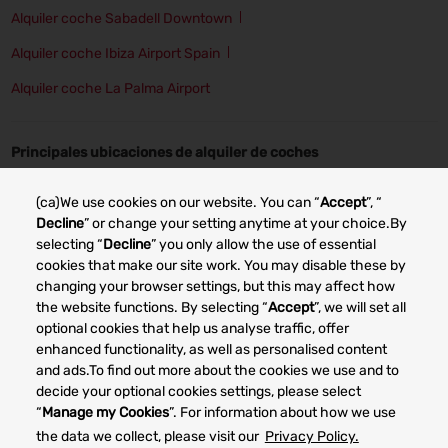
Alquiler coche Sabadell Downtown
Alquiler coche Ibiza Airport Spain
Alquiler coche La Palma Airport
Principales ubicaciones de alquiler de coches
Alquiler coche Alicante
Alquiler coche Barcelona
(ca)We use cookies on our website. You can “
Accept
”, “
Alquiler coche Bilbao
Alquiler coche Marbella
Decline
” or change your setting anytime at your choice.By
selecting “
Decline
” you only allow the use of essential
Alquiler coche Almería
Alquiler coche Oviedo
cookies that make our site work. You may disable these by
changing your browser settings, but this may affect how
Alquiler coche Gijón
Alquiler coche Murcia
the website functions. By selecting “
Accept
”, we will set all
optional cookies that help us analyse traffic, offer
enhanced functionality, as well as personalised content
Other car rental markets
and ads.To find out more about the cookies we use and to
decide your optional cookies settings, please select
“
Manage my Cookies
”. For information about how we use
the data we collect, please visit our
Privacy Policy.