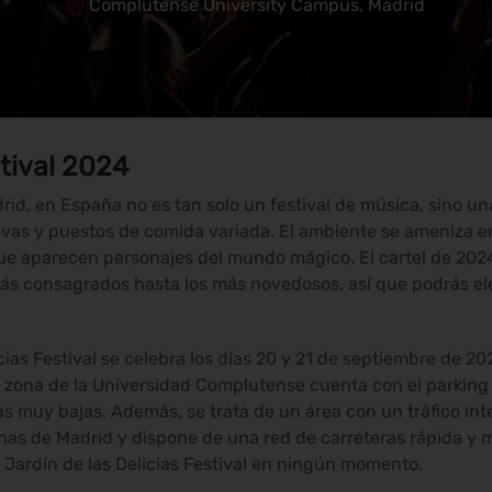
Complutense University Campus, Madrid
stival 2024
adrid, en España no es tan solo un festival de música, sino u
tivas y puestos de comida variada. El ambiente se ameniza 
ue aparecen personajes del mundo mágico. El cartel de 202
ás consagrados hasta los más novedosos, así que podrás ele
icias Festival se celebra los días 20 y 21 de septiembre de 
a zona de la Universidad Complutense cuenta con el parking 
s muy bajas. Además, se trata de un área con un tráfico int
as de Madrid y dispone de una red de carreteras rápida y m
 Jardín de las Delicias Festival en ningún momento.