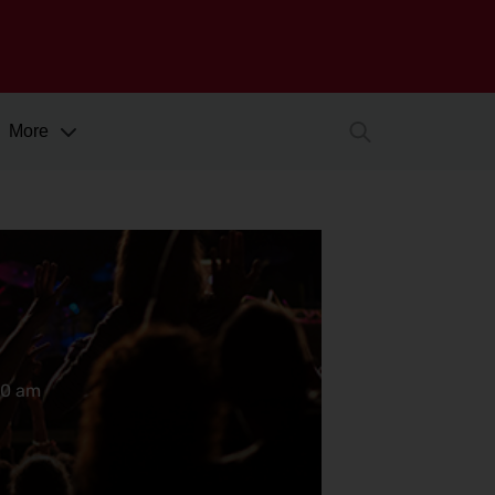
More
00 am